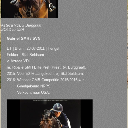
Azteca VDL x Burggraaf
SOLD to USA
Gabriel SMH / SVN
ET | Bruin | 23-07-2011 | Hengst
Fokker : Stal Seldsum.
v. Azteca VDL.
m. Ribalie SMH Elite Pref. Prest. (v. Burggraaf).
2015: Voor 50 % aangekocht bij Stal Seldsum.
2016: Winnaar GMB Competitie 2015/2016 4 jr.
Goedgekeurd NRPS.
Verkocht naar USA.