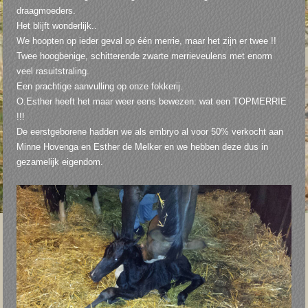
draagmoeders.
Het blijft wonderlijk..
We hoopten op ieder geval op één merrie, maar het zijn er twee !!
Twee hoogbenige, schitterende zwarte merrieveulens met enorm
veel rasuitstraling.
Een prachtige aanvulling op onze fokkerij.
O.Esther heeft het maar weer eens bewezen: wat een TOPMERRIE
!!!
De eerstgeborene hadden we als embryo al voor 50% verkocht aan
Minne Hovenga en Esther de Melker en we hebben deze dus in
gezamelijk eigendom.