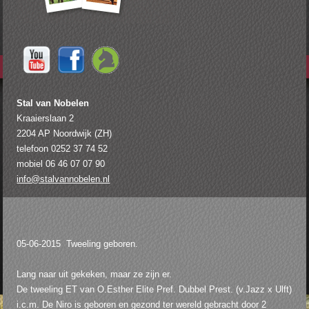
Stal van Nobelen
Kraaierslaan 2
2204 AP Noordwijk (ZH)
telefoon 0252 37 74 52
mobiel 06 46 07 07 90
info@stalvannobelen.nl
05-06-2015 Tweeling geboren.
Lang naar uit gekeken, maar ze zijn er.
De tweeling ET van O.Esther Elite Pref. Dubbel Prest. (v.Jazz x Ulft)
i.c.m. De Niro is geboren en gezond ter wereld gebracht door 2